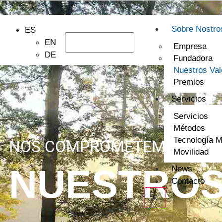
Sobre Nostro
ES
EN
Empresa
DE
Fundadora
Nuestros Val
Premios
Servicios
Servicios
Métodos
Tecnología 
NOS COMPROMETEMOS POR
Movilidad
NUESTROS
News
Contacto
X